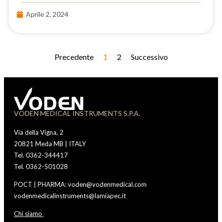
Aprile 2, 2024
Precedente
1
2
Successivo
VODEN MEDICAL INSTRUMENTS S.P.A.
Via della Vigna, 2
20821 Meda MB | ITALY
Tel. 0362-344417
Tel. 0362-501028
POCT | PHARMA: voden@vodenmedical.com
vodenmedicalinstruments@lamiapec.it
Chi siamo
Vod