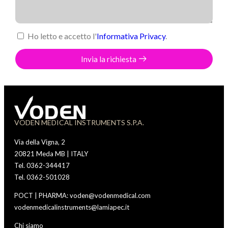
Ho letto e accetto l'
Informativa Privacy
.
Invia la richiesta
VODEN MEDICAL INSTRUMENTS S.P.A.
Via della Vigna, 2
20821 Meda MB | ITALY
Tel. 0362-344417
Tel. 0362-501028
POCT | PHARMA: voden@vodenmedical.com
vodenmedicalinstruments@lamiapec.it
Chi siamo
Vod