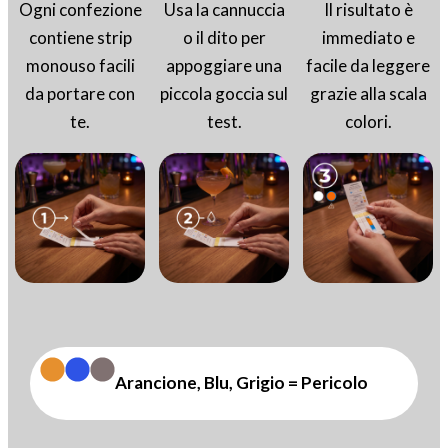
Ogni confezione
Usa la cannuccia
Il risultato è
contiene strip
o il dito per
immediato e
monouso facili
appoggiare una
facile da leggere
da portare con
piccola goccia sul
grazie alla scala
te.
test.
colori.
Arancione, Blu, Grigio = Pericolo