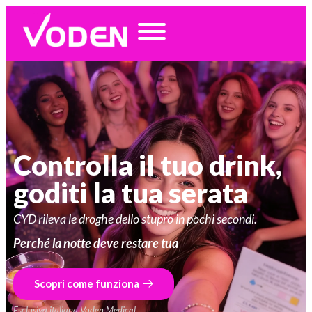
Controlla il tuo drink,
goditi la tua serata
CYD rileva le droghe dello stupro in pochi secondi.
Perché la notte deve restare tua
Scopri come funziona
Esclusiva italiana Voden Medical