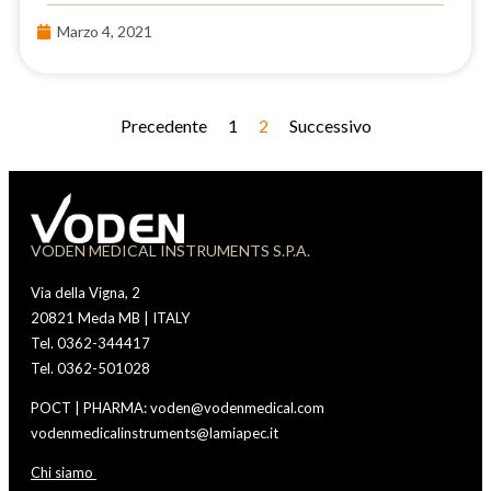
Marzo 4, 2021
Precedente
1
2
Successivo
VODEN MEDICAL INSTRUMENTS S.P.A.
Via della Vigna, 2
20821 Meda MB | ITALY
Tel. 0362-344417
Tel. 0362-501028
POCT | PHARMA: voden@vodenmedical.com
vodenmedicalinstruments@lamiapec.it
Chi siamo
Vod