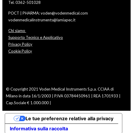
Tel. 0362-501028
POCT | PHARMA: voden@vodenmedical.com
vodenmedicalinstruments@lamiapec.it
Chi siamo
Vod
Supporto Tecnico e Applicativo
Privacy Policy
Cookie Policy
© Copyright 2021 Voden Medical Instruments S.p.a.
CCIAA di
Milano in data 16/1/2003 | P.IVA 03784450961 | REA 1701933 |
Cap.Sociale € 1.000.000 |
Le tue preferenze relative alla privacy
Informativa sulla raccolta